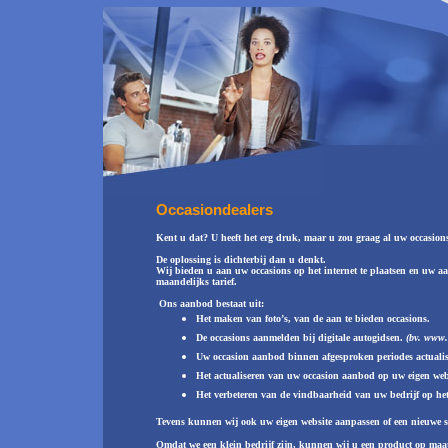
Occasiondealers
Kent u dat? U heeft het erg druk, maar u zou graag al uw occasions 
De oplossing is dichterbij dan u denkt.
Wij bieden u aan uw occasions op het internet te plaatsen en uw aan
maandelijks tarief.
Ons aanbod bestaat uit:
Het maken van foto’s, van de aan te bieden occasions.
De occasions aanmelden bij digitale autogidsen.
(bv. www.a
Uw occasion aanbod binnen afgesproken periodes actualis
Het actualiseren van uw occasion aanbod op uw eigen web
Het verbeteren van de vindbaarheid van uw bedrijf op het 
Tevens kunnen wij ook uw eigen website aanpassen of een nieuwe s
Omdat we een klein bedrijf zijn, kunnen wij u een product op maat